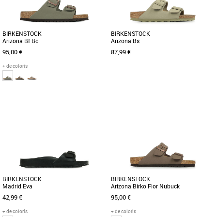
BIRKENSTOCK
BIRKENSTOCK
Arizona Bf Bc
Arizona Bs
95,00 €
87,99 €
+ de coloris
37
38
39
37
38
39
40
41
42
Sandales homme
Sandales homme
L'Arizona de BIRKENSTOCK est un
L'Arizona de BIRKENSTOCK est un
grand classique qui séduit les hommes
grand classique qui séduit les hommes
et les femmes depuis des décennies. [...]
et les femmes depuis des décennies. [...]
BIRKENSTOCK
BIRKENSTOCK
Madrid Eva
Arizona Birko Flor Nubuck
42,99 €
95,00 €
+ de coloris
+ de coloris