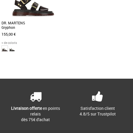
DR. MARTENS
Gryphon
155,00 €
+ de coloris
36
37
38
39
40
41
42
43
Page
1
/ 1
Sandales homme
Découvrez les sandales Dr. Martens
Gryphon, un modèle alliant élégance et
confort pour la saison [...]
Livraison offerte
en points
Satisfaction client
relais
4.8/5 sur Trustpilot
dès 75€ d'achat