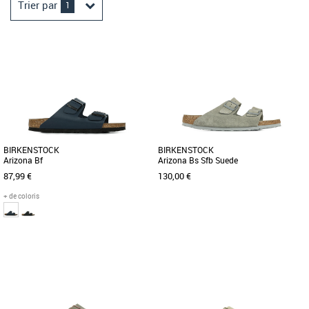
Trier par
1
BIRKENSTOCK
BIRKENSTOCK
Arizona Bf
Arizona Bs Sfb Suede
87,99 €
130,00 €
+ de coloris
37
38
36
37
39
Sandales homme
Sandales homme
L'Arizona de BIRKENSTOCK est un
L’Arizona, classique BIRKENSTOCK au
grand classique qui séduit les hommes
design intemporel, comble hommes et
et les femmes depuis des décennies. La
femmes depuis des décennies. [...]
[...]