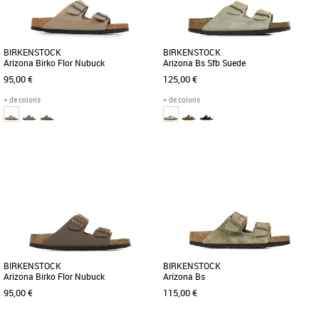
BIRKENSTOCK
BIRKENSTOCK
Arizona Birko Flor Nubuck
Arizona Bs Sfb Suede
95,00 €
125,00 €
+ de coloris
+ de coloris
36
37
38
39
40
42
36
37
38
39
40
41
42
43
Sandales homme
Sandales homme
Découvrez les sandales Birkenstock
La sandale Arizona de BIRKENSTOCK
Arizona Bs, un modèle emblématique
séduit par son chaussant de qualité et
alliant confort et style intemporel. [...]
son design très décontracté [...]
BIRKENSTOCK
BIRKENSTOCK
Arizona Birko Flor Nubuck
Arizona Bs
95,00 €
115,00 €