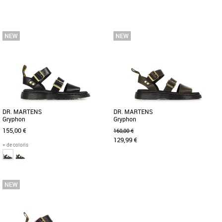
36
37
38
41
37
38
39
40
Sandales homme
Sandales homme
Ces sandales Arizona de la marque
La sandale Arizona de BIRKENSTOCK
Birkenstock, véritable icône dans le
séduit par son chaussant de qualité et
monde de la tong ! Sous l'apparence [...]
son design très décontracté [...]
DR. MARTENS
DR. MARTENS
Gryphon
Gryphon
155,00 €
160,00 €
129,99 €
+ de coloris
36
37
38
39
40
41
42
47
37
38
39
40
41
Sandales homme
Sandales homme
Les Dr. Martens Gryphon sont des
Découvrez les sandales Skechers
sandales unisexes alliant style et
Gryphon, un modèle unisexe alliant
confort pour la saison printemps-été [...]
style et confort pour la saison [...]