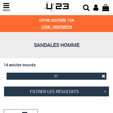
Trier par
MENU
Derniers arrivages
OFFRE RENTRÉE -15%
Prix croissant
CODE : RENTREE26
Prix décroissant
SANDALES HOMME
Meilleures remises
14 articles trouvés
37
FILTRER LES RÉSULTATS