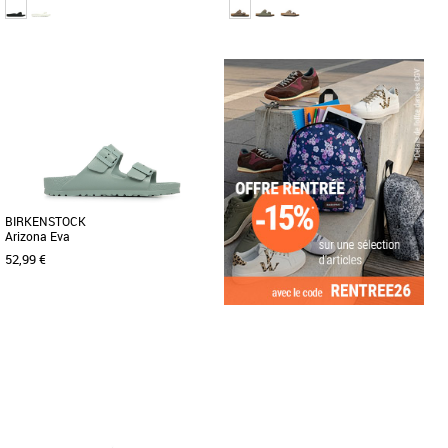
36
37
38
39
40
41
36
37
40
41
43
44
49
Sandales homme
Sandales homme
La mule "Madrid Eva" est depuis des
L'Arizona de BIRKENSTOCK est un
années un véritable phénomène de
grand classique qui séduit les hommes
mode sur la Côte d’Azur ! Une [...]
et les femmes depuis des décennies. [...]
BIRKENSTOCK
Arizona Eva
52,99 €
36
37
Sandales homme
La sandale Arizona de BIRKENSTOCK
est un grand classique. Inspiré de la
sandale en liège, ce modèle [...]