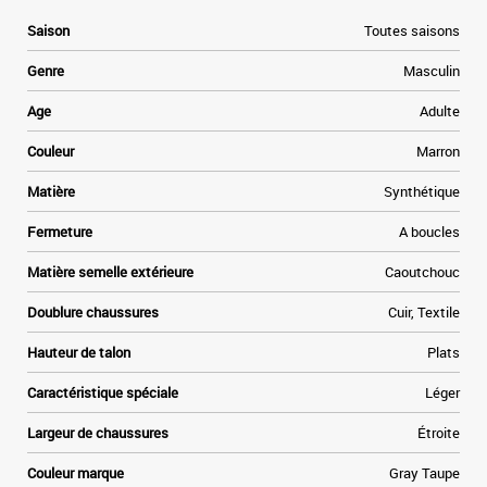
e
Saison
Toutes saisons
,
e
Genre
Masculin
i
e
Age
Adulte
s
a
Couleur
Marron
u
Matière
Synthétique
Fermeture
A boucles
Matière semelle extérieure
Caoutchouc
Doublure chaussures
Cuir, Textile
Hauteur de talon
Plats
Caractéristique spéciale
Léger
Largeur de chaussures
Étroite
Couleur marque
Gray Taupe