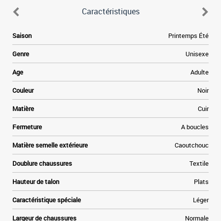
Caractéristiques
e
Saison
Printemps Été
n
e
Genre
Unisexe
.
t
Age
Adulte
e
à
Couleur
Noir
e
r
Matière
Cuir
.
Fermeture
A boucles
s
t
Matière semelle extérieure
Caoutchouc
t
Doublure chaussures
Textile
-
Hauteur de talon
Plats
Caractéristique spéciale
Léger
Largeur de chaussures
Normale