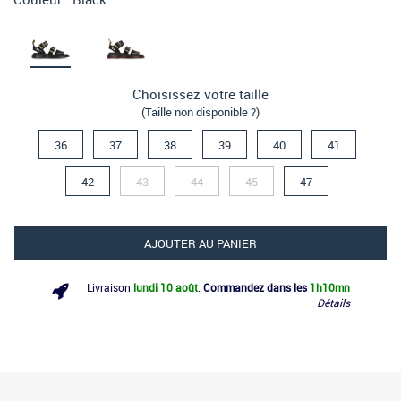
Choisissez votre taille
(Taille non disponible ?)
36
37
38
39
40
41
42
43
44
45
47
AJOUTER AU PANIER
Livraison
lundi 10 août
.
Commandez dans les
1h
10mn
Détails