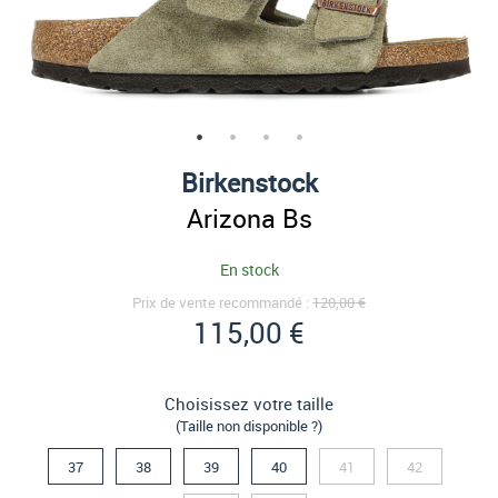
Birkenstock
Arizona Bs
En stock
Prix de vente recommandé :
120,00 €
115,00 €
Choisissez votre taille
(Taille non disponible ?)
37
38
39
40
41
42