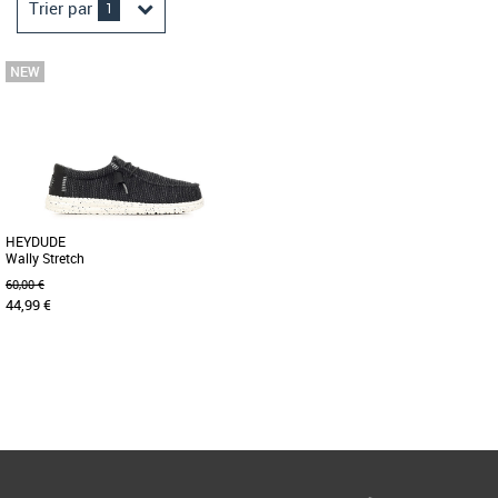
Trier par
1
HEYDUDE
Wally Stretch
60,00 €
44,99 €
41
42
43
Page
1
/ 1
Sandales homme heydude
Détendez-vous avec les meilleurs, grâce
aux Wally Stretch Sox. La confection
HEYDUDE™, la partie [...]