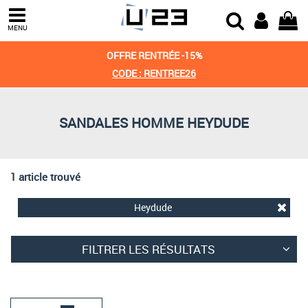
Trier par
MENU
Derniers arrivages
OFFRE RENTRÉE -15%
Prix croissant
CODE : RENTREE26
Prix décroissant
SANDALES HOMME HEYDUDE
Meilleures remises
1 article trouvé
Heydude
FILTRER LES RÉSULTATS