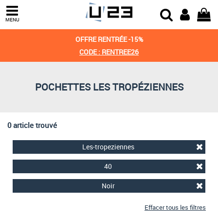
Trier par
MENU
Derniers arrivages
OFFRE RENTRÉE -15%
Prix croissant
CODE : RENTREE26
Prix décroissant
POCHETTES LES TROPÉZIENNES
Meilleures remises
0 article trouvé
Les-tropeziennes
40
Noir
Effacer tous les filtres