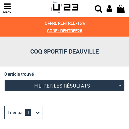
Trier par
MENU
Derniers arrivages
OFFRE RENTRÉE -15%
Prix croissant
CODE : RENTREE26
Prix décroissant
COQ SPORTIF DEAUVILLE
Meilleures remises
0 article trouvé
FILTRER LES RÉSULTATS
Trier par
1