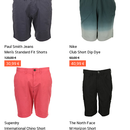
Paul Smith Jeans
Nike
Men's Standard Fit Shorts
Club Short Dip Dye
120,00 €
60,00 €
30,99 €
40,99 €
Superdry
The North Face
International Chino Short
M Horizon Short