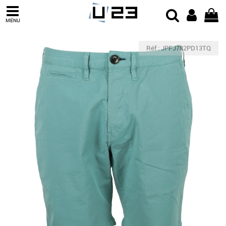
MENU
Réf : JPFJ782PD13TQ