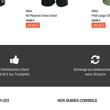
Nike
Nike
Nl Pleated Chino Short
P44 Cargo Sh
70,00 €
90,00 €
30,99 €
40,99 €
Satisfaction client
Échange ou rembourse
4.8/5 sur Trustpilot
sous 30 jours
R U23
NOS GUIDES CONSEILS