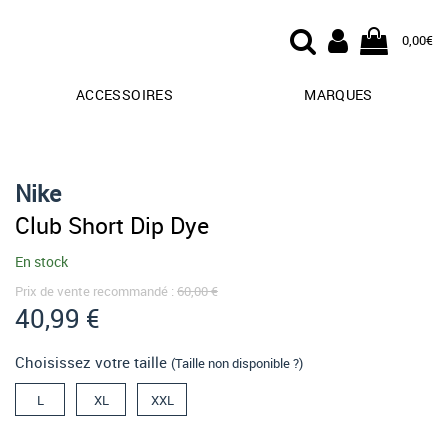
0,00€
ACCESSOIRES
MARQUES
Nike
Club Short Dip Dye
En stock
Prix de vente recommandé :
60,00 €
40,99 €
Choisissez votre taille
(Taille non disponible ?)
L
XL
XXL