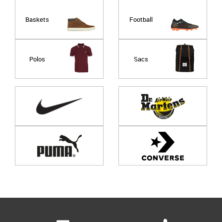
Baskets
Football
Polos
Sacs
Page
1
/ 0