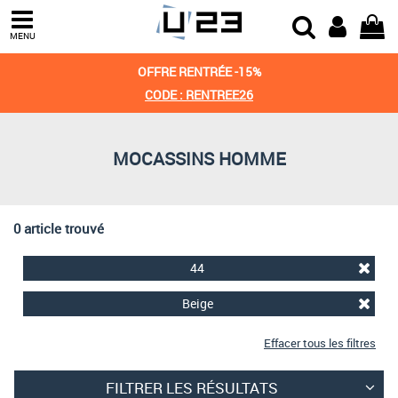
Trier par
MENU
Derniers arrivages
OFFRE RENTRÉE -15%
Prix croissant
CODE : RENTREE26
Prix décroissant
MOCASSINS HOMME
Meilleures remises
0 article trouvé
44
Beige
Effacer tous les filtres
FILTRER LES RÉSULTATS