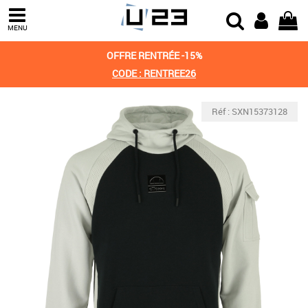
MENU
OFFRE RENTRÉE -15%
CODE : RENTREE26
Réf : SXN15373128