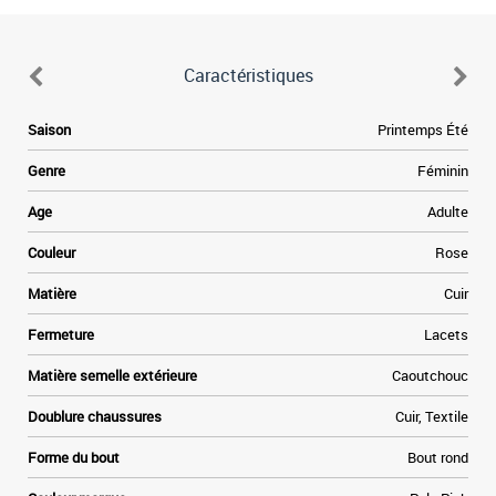
Caractéristiques
e
Saison
Printemps Été
n
e
Genre
Féminin
.
t
Age
Adulte
e
à
Couleur
Rose
e
r
Matière
Cuir
.
Fermeture
Lacets
s
t
Matière semelle extérieure
Caoutchouc
t
Doublure chaussures
Cuir, Textile
Forme du bout
Bout rond