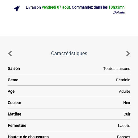
Livraison
vendredi 07 août
.
Commandez dans les
10h
33mn
Détails
Caractéristiques
e
Saison
Toutes saisons
n
e
Genre
Féminin
.
t
Age
Adulte
e
à
Couleur
Noir
e
r
Matière
Cuir
.
Fermeture
Lacets
s
t
Hauteur de chaussures
Basses
t