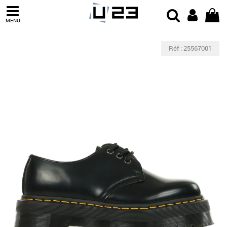
MENU
Réf : 25567001