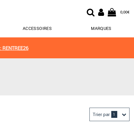
0,00€
ACCESSOIRES
MARQUES
: RENTREE26
Trier par
1
Derniers arrivages