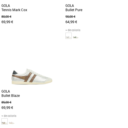
GOLA
GOLA
Tennis Mark Cox
Bullet Pure
80,00 €
90,00 €
69,99 €
64,99 €
+ de coloris
36
37
36
Chaussures gola
Chaussures gola
Née en Grande-Bretagne en 1905, Gola
Si les pastels doux sont à l'ordre du jour,
tient à cœur son héritage britannique.
la Bullet Pure de Gola en blanc, lavande
Au fil des ans, Gola [...]
et bleu glacier [...]
GOLA
Bullet Blaze
85,00 €
69,99 €
+ de coloris