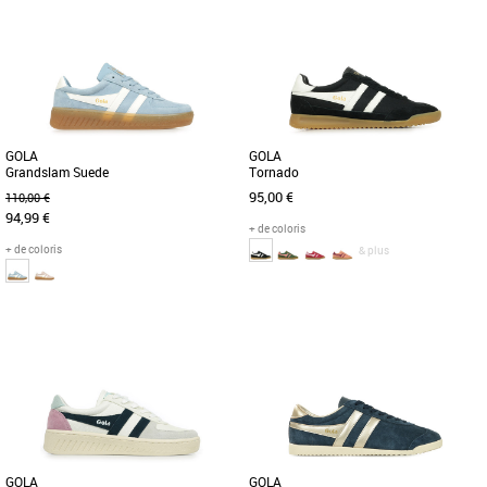
Chaussures gola
Chaussures gola
Associez un jogging d'inspiration
Gola transpose le sport en une attitude
vintage à une palette de couleurs
fashion par le biais de cette basket
éclatantes. Cette version revisitée [...]
basse. Sa couleur blanche, [...]
GOLA
GOLA
Grandslam Suede
Tornado
95,00 €
110,00 €
94,99 €
+ de coloris
+ de coloris
& plus
36
37
38
39
36
37
38
40
Chaussures gola
Chaussures gola
Reprenant la chaussure de sport
Les baskets Gola Tornado influencées
classique Grandslam de Gola et la
par les terrasses ne disparaissent
transformant avec une palette de
jamais du radar de la mode. La [...]
couleurs [...]
GOLA
GOLA