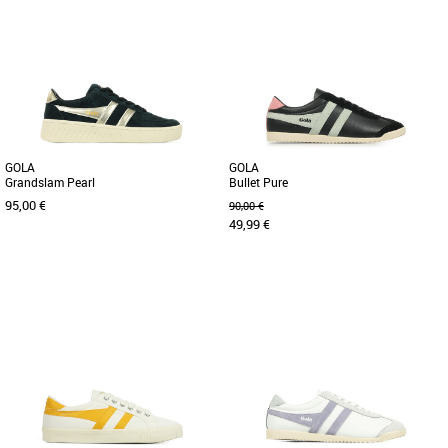
36
37
36
37
Chaussures gola
Chaussures gola
Lorsqu'il s'agit de sports historiques,
Lorsqu'il s'agit de sports historiques,
Gola a une histoire à raconter et les
Gola a une histoire à raconter et les
racines d'Elan en tant [...]
racines d'Elan en tant [...]
GOLA
GOLA
Grandslam Pearl
Bullet Pure
95,00 €
90,00 €
49,99 €
36
36
37
Chaussures gola
Chaussures gola
Née en Grande-Bretagne en 1905, Gola
Si les couleurs vives sont à l'ordre du
tient à cœur son héritage britannique.
jour, la Bullet Pure de Gola, en noir avec
Au fil des ans, Gola [...]
du vert et du rose [...]