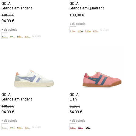
GOLA
GOLA
Grandslam Quadrant
Grandslam Trident
100,00 €
110,00 €
94,99 €
+ de coloris
+ de coloris
& plus
& plus
36
37
36
Chaussures gola
Chaussures gola
De retour pour la nouvelle saison dans
Reprenant la chaussure de sport
une palette de couleurs tendance, Gola
classique Grandslam de Gola et la
Grandslam Trident donne [...]
transformant avec une palette de
couleurs [...]
GOLA
GOLA
Grandslam Trident
Elan
110,00 €
65,00 €
94,99 €
54,99 €
+ de coloris
+ de coloris
& plus