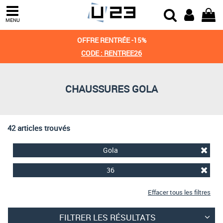
Trier par
MENU
Derniers arrivages
OFFRE RENTRÉE -15%
Prix croissant
CODE : RENTREE26
Prix décroissant
CHAUSSURES GOLA
Meilleures remises
42 articles trouvés
Gola
36
Effacer tous les filtres
FILTRER LES RÉSULTATS