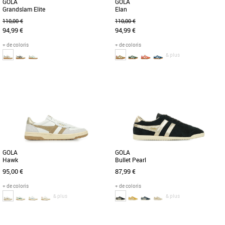
GOLA
GOLA
Grandslam Elite
Elan
110,00 €
110,00 €
94,99 €
94,99 €
+ de coloris
+ de coloris
& plus
36
39
40
36
37
39
41
Chaussures gola
Chaussures gola
Gola transpose le sport en une attitude
Lorsqu'il s'agit d'héritage sportif, Gola a
fashion par le biais de cette basket
une histoire à raconter et les racines de
basse. Sa couleur blanche, [...]
l'Elan en tant [...]
GOLA
GOLA
Hawk
Bullet Pearl
95,00 €
87,99 €
+ de coloris
+ de coloris
& plus
& plus
36
37
38
36
37
38