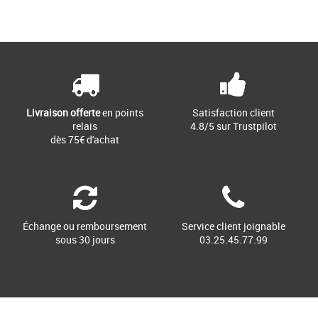
36
Page
1
/ 1
Chaussures gola
Née en Grande-Bretagne en 1905, Gola
tient à cœur son héritage britannique.
Au fil des ans, Gola [...]
Livraison offerte
en points
Satisfaction client
relais
4.8/5 sur Trustpilot
dès 75€ d'achat
Échange ou remboursement
Service client joignable
sous 30 jours
03.25.45.77.99