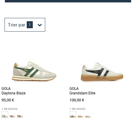
Trier par
1
GOLA
GOLA
Daytona Blaze
Grandslam Elite
95,00 €
100,00 €
+ de coloris
+ de coloris
36
38
36
37
38
39