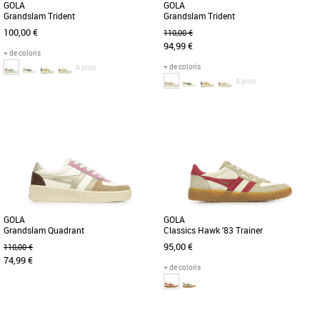
GOLA
GOLA
Grandslam Trident
Grandslam Trident
100,00 €
110,00 €
94,99 €
+ de coloris
+ de coloris
& plus
& plus
36
37
38
36
Chaussures gola
Chaussures gola
De retour pour la nouvelle saison dans
Découvrez la basket Gola Grandslam
une palette de couleurs tendance, Gola
Trident, un modèle incontournable pour
Grandslam Trident donne [...]
les fashionistas en quête [...]
GOLA
GOLA
Grandslam Quadrant
Classics Hawk '83 Trainer
95,00 €
110,00 €
74,99 €
+ de coloris