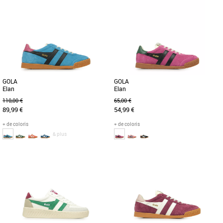
36
35
36
Chaussures gola
Chaussures gola
De retour pour la nouvelle saison dans
Le modèle Elan, best-seller de Gola, a
une palette de couleurs tendance, Gola
été revisité et réduit pour les enfants
Grandslam Trident donne [...]
dans la nouvelle [...]
GOLA
GOLA
Elan
Elan
110,00 €
65,00 €
89,99 €
54,99 €
+ de coloris
+ de coloris
& plus
36
37
38
39
34
35
36
37
Chaussures gola
Chaussures gola
Lorsqu'il s'agit d'héritage sportif, Gola a
Le modèle Elan, best-seller de Gola, a
une histoire à raconter et les racines de
été revisité et réduit pour les enfants
l'Elan en tant [...]
dans la nouvelle [...]