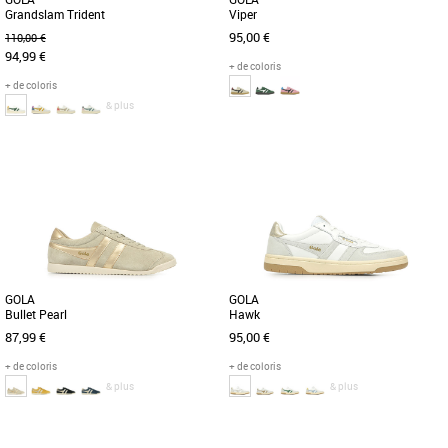
Grandslam Trident
Viper
95,00 €
110,00 €
94,99 €
+ de coloris
+ de coloris
& plus
36
37
38
36
37
39
40
Chaussures gola
Chaussures gola
D'un coup de baguette trendy, Gola
Présentation de la Viper. Cette basket à
transpose le sport en une attitude
classique, inspirée du style décontracté
fashion par le biais de cette basket [...]
des années 70, [...]
GOLA
GOLA
Bullet Pearl
Hawk
87,99 €
95,00 €
+ de coloris
+ de coloris
& plus
& plus
36
37
38
39
36
37
38