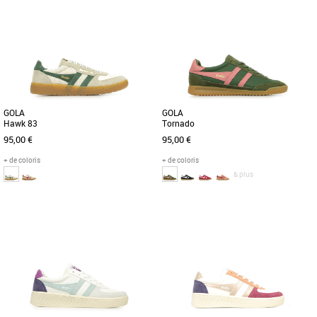
36
37
38
39
36
38
Chaussures gola
Chaussures gola
Découvrez les Gola Grandslam
Découvrez la nouvelle Gola Hawk '83
Quadrant, une combinaison parfaite de
pour femme, un modèle classique
style et de confort pour les femmes [...]
revisité avec des empiècements [...]
GOLA
GOLA
Hawk 83
Tornado
95,00 €
95,00 €
+ de coloris
+ de coloris
& plus
36
37
38
36
37
38
39
Chaussures gola
Chaussures gola
Découvrez la nouvelle Gola Hawk '83
Avec beaucoup de discussions sur la
pour femme, un modèle classique
terrasse, les entraîneurs influencés par
revisité avec des empiècements [...]
leur moment, Gola Tornado [...]