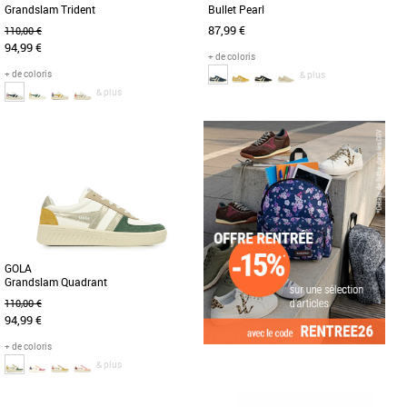
Grandslam Trident
Bullet Pearl
87,99 €
110,00 €
94,99 €
+ de coloris
+ de coloris
& plus
& plus
36
37
38
36
37
38
Chaussures gola
Chaussures gola
Découvrez les Gola Grandslam Trident,
Née en Grande-Bretagne en 1905, Gola
des baskets tendance qui allient style et
tient à cœur son héritage britannique.
confort. Conçues [...]
Au fil des ans, Gola [...]
GOLA
Grandslam Quadrant
110,00 €
94,99 €
+ de coloris
& plus
36
37
38
39
40