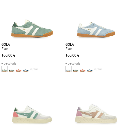
Chaussures gola
Chaussures gola
La Gola Classics Hawk, inspirée des
Née en Grande-Bretagne en 1905, Gola
sports de cour, revient dans de
tient à cœur son héritage britannique.
nouveaux coloris adaptés aux
Au fil des ans, Gola [...]
tendances [...]
GOLA
GOLA
Elan
Elan
100,00 €
100,00 €
+ de coloris
+ de coloris
& plus
& plus
36
36
Chaussures gola
Chaussures gola
Lorsqu'il s'agit de sports historiques,
Lorsqu'il s'agit de sports historiques,
Gola a une histoire à raconter et les
Gola a une histoire à raconter et les
racines d'Elan en tant [...]
racines d'Elan en tant [...]