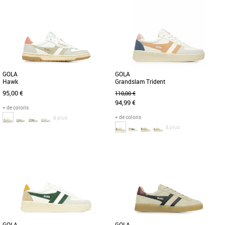
Chaussures gola
Reprenant la chaussure de sport
classique Grandslam de Gola et la
transformant avec une palette de
couleurs [...]
GOLA
GOLA
Hawk
Grandslam Trident
95,00 €
110,00 €
94,99 €
+ de coloris
+ de coloris
& plus
& plus
36
37
38
40
36
37
Chaussures gola
Chaussures gola
La Gola Classics Hawk, inspirée des
De retour pour la nouvelle saison dans
sports de cour, revient dans de
une palette de couleurs tendance, Gola
nouveaux coloris adaptés aux
Grandslam Trident donne [...]
tendances [...]
GOLA
GOLA