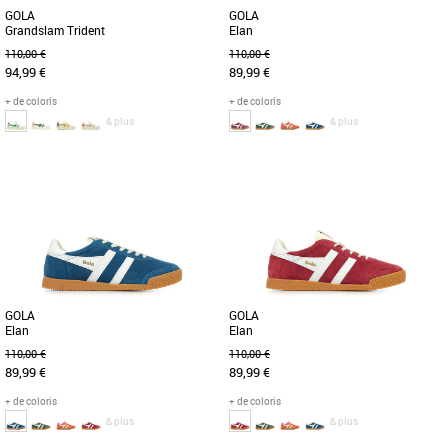
GOLA
GOLA
Grandslam Trident
Elan
110,00 €
110,00 €
94,99 €
89,99 €
+ de coloris
+ de coloris
& plus
& plus
36
37
36
37
38
Chaussures gola
Chaussures gola
De retour pour la nouvelle saison dans
Lorsqu'il s'agit de sports historiques,
une palette de couleurs tendance, Gola
Gola a une histoire à raconter et les
Grandslam Trident donne [...]
racines d'Elan en tant [...]
GOLA
GOLA
Elan
Elan
110,00 €
110,00 €
89,99 €
89,99 €
+ de coloris
+ de coloris
& plus
& plus