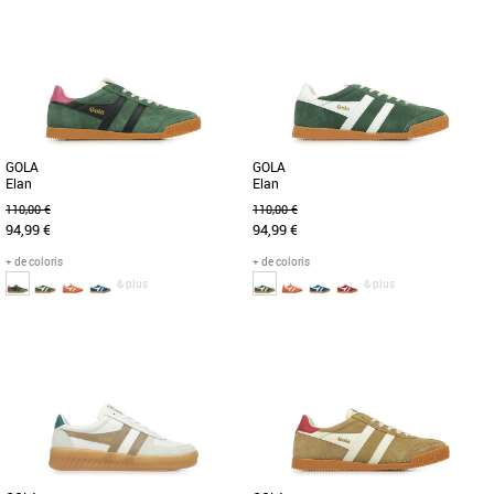
Chaussures gola
Chaussures gola
La Bullet pour femme de Gola est un
La Gola Classics Hawk, inspirée des
classique de la chaussure et se
sports de cour, revient dans de
renouvelle cette saison avec la Bullet
nouveaux coloris adaptés aux
[...]
tendances [...]
GOLA
GOLA
Elan
Elan
110,00 €
110,00 €
94,99 €
94,99 €
+ de coloris
+ de coloris
& plus
& plus
36
37
38
39
41
36
37
40
41
Chaussures gola
Chaussures gola
Lorsqu'il s'agit d'héritage sportif, Gola a
Lorsqu'il s'agit de sports historiques,
une histoire à raconter et les racines de
Gola a une histoire à raconter et les
l'Elan en tant [...]
racines d'Elan en tant [...]