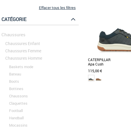
Effacer tous les filtres
CATÉGORIE
Chaussures
Chaussures Enfant
Chaussures Femme
Chaussures Homme
CATERPILLAR
Apa Cush
Baskets mode
115,00 €
Bateau
Boots
Bottines
41
Chaussons
Chaussures homme caterpil
Claquettes
Les baskets Apa Cush
Football
combinent style moderne e
pour une expérience [...]
Handball
Mocassins