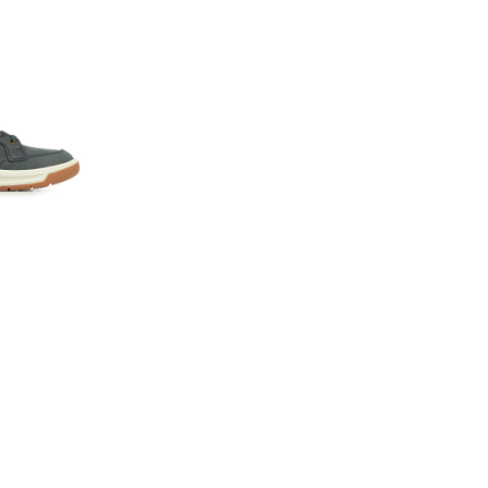
lar
 de Caterpillar
t confort supérieur