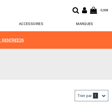
0,00€
ACCESSOIRES
MARQUES
: RENTREE26
Trier par
1
Derniers arrivages