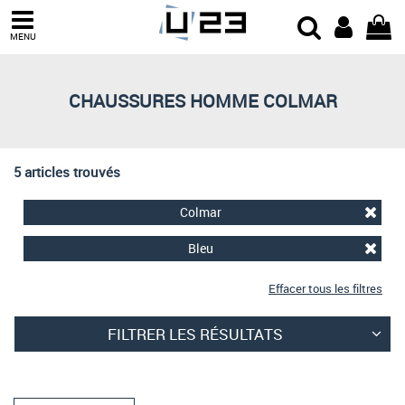
Trier par
MENU
Derniers arrivages
Prix croissant
CHAUSSURES HOMME COLMAR
Prix décroissant
Meilleures remises
5 articles trouvés
Colmar
Bleu
Effacer tous les filtres
FILTRER LES RÉSULTATS