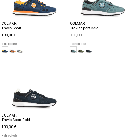
printanières [...]
COLMAR
COLMAR
Travis Sport
Travis Sport Bold
130,00 €
130,00 €
+ de coloris
+ de coloris
41
43
44
43
Chaussures homme colmar
Chaussures homme colmar
Découvrez les baskets Colmar Travis
Découvrez les baskets Colmar Travis
Sport, un mélange parfait de style et de
Authentic, un modèle incontournable,
performance. Conçues [...]
spécialement conçu pour [...]
COLMAR
Travis Sport Bold
130,00 €
+ de coloris