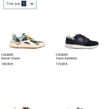
Trier par
1
COLMAR
COLMAR
Garner Choice
Travis Authentic
145,00 €
115,00 €
40
41
42
43
44
45
46
Chaussures homme colmar
Chaussures homme colmar
Découvrez les baskets Colmar Garner
La basket Colmar Travis Authentic allie
Choice, un modèle incontournable,
style et confort pour un usage
spécialement conçu pour les [...]
quotidien durant les saisons