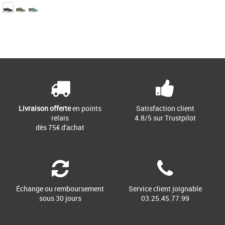
44
Page
1
/ 1
Chaussures homme colmar
Découvrez les baskets Colmar Travis
Sport Bold, un modèle alliant style et
confort pour vos sorties [...]
Livraison offerte
en points
Satisfaction client
relais
4.8/5 sur Trustpilot
dès 75€ d'achat
Échange ou remboursement
Service client joignable
sous 30 jours
03.25.45.77.99