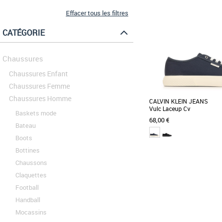
Effacer tous les filtres
CATÉGORIE
Chaussures
Chaussures Enfant
Chaussures Femme
Chaussures Homme
CALVIN KLEIN JEANS
Vulc Laceup Cv
Baskets mode
68,00 €
Bateau
Boots
Bottines
40
41
42
43
44
45
Chaussons
Chaussures homme calvin k
Claquettes
Découvrez la Vulc Lace
Football
basse et légère conçue
avec style et confort. [...]
Handball
Mocassins