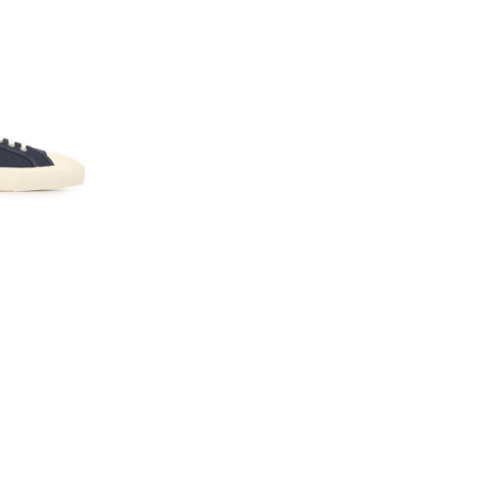
lein
up Cv, une basket
 pour accompagner