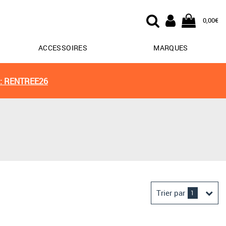
0,00€
ACCESSOIRES
MARQUES
: RENTREE26
Trier par
1
Derniers arrivages