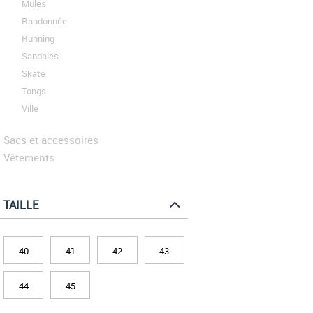
Mules
Randonnée
Running
Sandales
Skate
Tongs
Ville
Sacs et accessoires
Vêtements
TAILLE
40
41
42
43
44
45