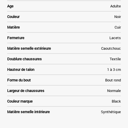
Age
Adulte
t
a
Couleur
Noir
r
e
Matière
Cuir
-
Fermeture
Lacets
s
Matière semelle extérieure
Caoutchouc
Doublure chaussures
Textile
Hauteur de talon
1 à 3 cm
Forme du bout
Bout rond
Largeur de chaussures
Normale
Couleur marque
Black
Matière semelle intérieure
Synthétique