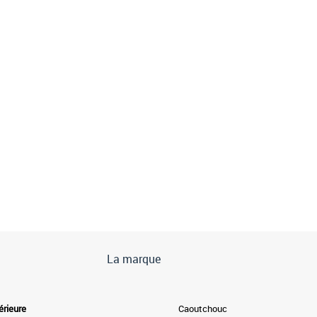
La marque
érieure
Caoutchouc