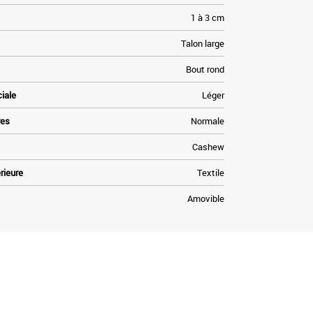
1 à 3 cm
Talon large
Bout rond
ciale
Léger
res
Normale
Cashew
rieure
Textile
Amovible