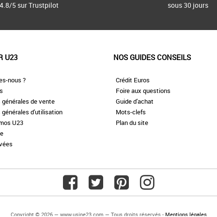
4.8/5 sur Trustpilot
sous 30 jours
R U23
NOS GUIDES CONSEILS
es-nous ?
Crédit Euros
es
Foire aux questions
 générales de vente
Guide d'achat
 générales d'utilisation
Mots-clefs
omos U23
Plan du site
te
ivées
Copyright © 2026 — www.usine23.com — Tous droits réservés -
Mentions légales