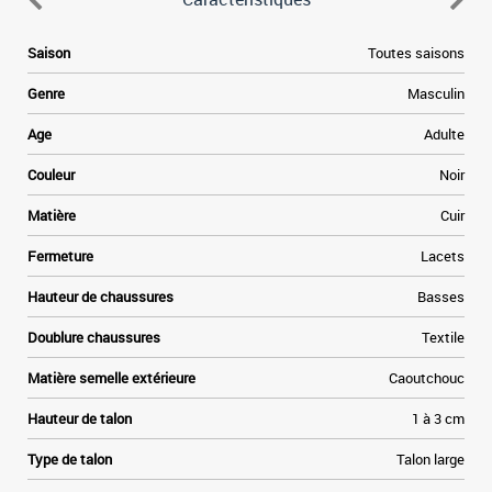
l
Saison
Toutes saisons
a
s
Genre
Masculin
Age
Adulte
t
a
Couleur
Noir
r
e
Matière
Cuir
Fermeture
Lacets
s
Hauteur de chaussures
Basses
Doublure chaussures
Textile
Matière semelle extérieure
Caoutchouc
Hauteur de talon
1 à 3 cm
Type de talon
Talon large