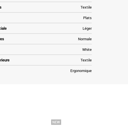
s
Textile
Plats
ciale
Léger
res
Normale
White
rieure
Textile
Ergonomique