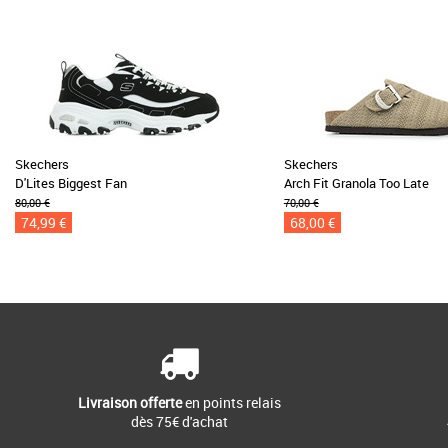
Skechers
Skechers
D'Lites Biggest Fan
Arch Fit Granola Too Late
80,00 €
70,00 €
74,99 €
68,00 €
Livraison offerte
en points relais
dès 75€ d'achat