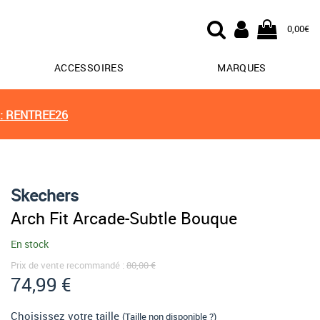
0,00€
ACCESSOIRES
MARQUES
: RENTREE26
Skechers
Arch Fit Arcade-Subtle Bouque
En stock
Prix de vente recommandé :
80,00 €
74,99 €
Choisissez votre taille
(Taille non disponible ?)