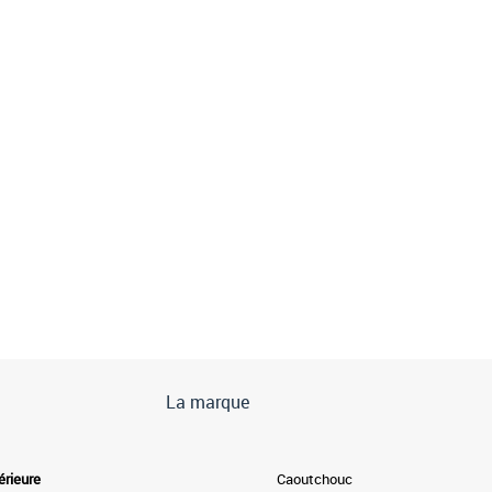
La marque
érieure
Caoutchouc