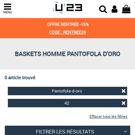
Trier par
MENU
Derniers arrivages
OFFRE RENTRÉE -15%
Prix croissant
CODE : RENTREE26
Prix décroissant
BASKETS HOMME PANTOFOLA D'ORO
Meilleures remises
0 article trouvé
Pantofola-d-oro
42
Effacer tous les filtres
FILTRER LES RÉSULTATS