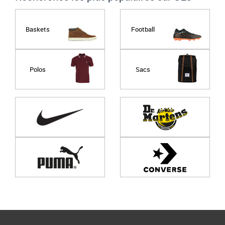
Baskets
Football
Polos
Sacs
Page
1
/ 0