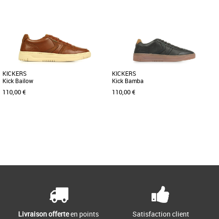
KICKERS
KICKERS
Kick Bailow
Kick Bamba
110,00 €
110,00 €
41
42
43
44
44
Page
1
/ 1
Baskets homme kickers
Baskets homme kickers
Les Kick Bailow s’imposent comme
Le modèle Kick Bamba est une paire de
l’allié parfait des looks urbains et
baskets pour homme composée d'une
décontractés. Leur cuir [...]
tige en cuir de couleur marron [...]
Livraison offerte
en points
Satisfaction client