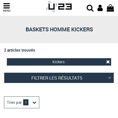
Trier par
MENU
Derniers arrivages
Prix croissant
BASKETS HOMME KICKERS
Prix décroissant
Meilleures remises
2 articles trouvés
Kickers
FILTRER LES RÉSULTATS
Trier par
1