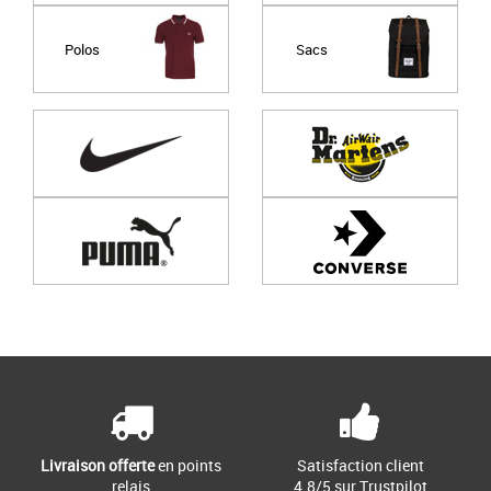
Polos
Sacs
Page
1
/ 0
Livraison offerte
en points
Satisfaction client
relais
4.8/5 sur Trustpilot