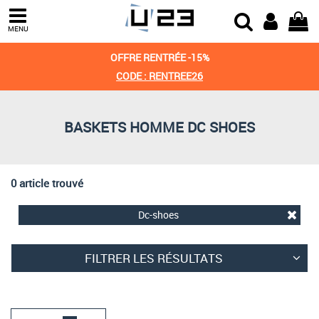
Trier par
MENU
Derniers arrivages
OFFRE RENTRÉE -15%
Prix croissant
CODE : RENTREE26
Prix décroissant
BASKETS HOMME DC SHOES
Meilleures remises
0 article trouvé
Dc-shoes
FILTRER LES RÉSULTATS