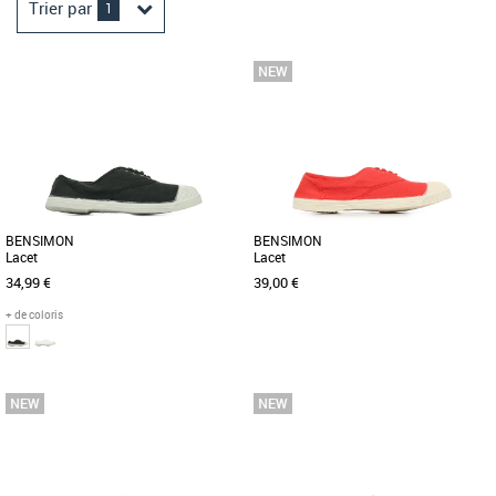
Trier par
1
BENSIMON
BENSIMON
Lacet
Lacet
34,99 €
39,00 €
+ de coloris
46
42
44
45
46
Baskets homme bensimon
Baskets homme bensimon
Pour la petite anecdote, la tennis lacets
Le modèle iconique qui a lancé la
est le tout premier succès de la marque.
marque, et qui traverse les générations
Mais surtout, le [...]
sans jamais perdre son [...]