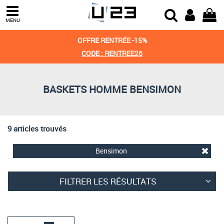
Trier par
MENU
Derniers arrivages
OFFRE RENTRÉE -15%
Prix croissant
CODE : RENTREE26
Prix décroissant
BASKETS HOMME BENSIMON
Meilleures remises
9 articles trouvés
Bensimon
FILTRER LES RÉSULTATS