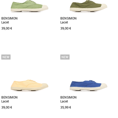
BENSIMON
BENSIMON
Lacet
Lacet
39,00 €
39,00 €
44
45
44
Baskets homme bensimon
Baskets homme bensimon
Le modèle iconique qui a lancé la
Le modèle iconique qui a lancé la
marque, et qui traverse les générations
marque, et qui traverse les générations
sans jamais perdre son [...]
sans jamais perdre son [...]
BENSIMON
BENSIMON
Lacet
Lacet
39,00 €
35,99 €