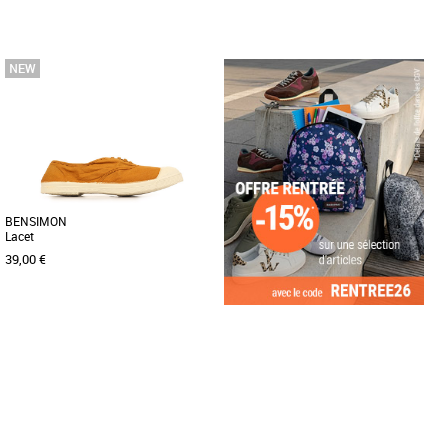
41
43
44
45
46
44
45
46
Baskets homme bensimon
Baskets homme bensimon
Le modèle iconique qui a lancé la
Le modèle iconique qui a lancé la
marque, et qui traverse les générations
marque, et qui traverse les générations
sans jamais perdre son [...]
sans jamais perdre son [...]
BENSIMON
Lacet
39,00 €
44
45
Baskets homme bensimon
Le modèle iconique qui a lancé la
marque, et qui traverse les générations
sans jamais perdre son [...]