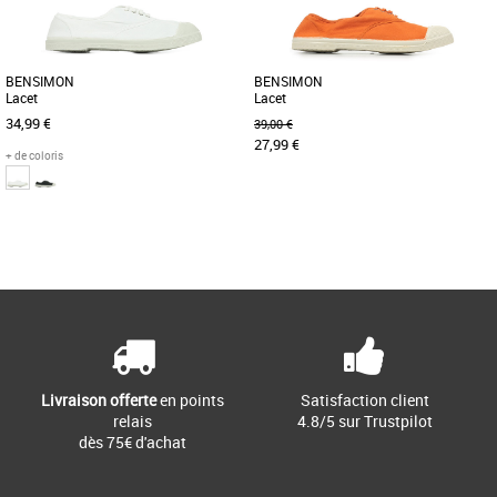
BENSIMON
BENSIMON
Lacet
Lacet
34,99 €
39,00 €
27,99 €
+ de coloris
44
45
Page
1
/ 1
Baskets homme bensimon
Baskets homme bensimon
Pour la petite anecdote, la tennis lacets
Pour la petite anecdote, la tennis lacets
est le tout premier succès de la marque.
est le tout premier succès de la marque.
Mais surtout, le [...]
Mais surtout, le [...]
Livraison offerte
en points
Satisfaction client
relais
4.8/5 sur Trustpilot
dès 75€ d'achat