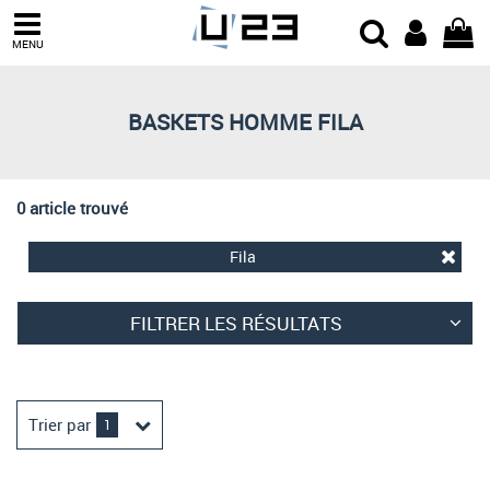
Trier par
MENU
Derniers arrivages
Prix croissant
BASKETS HOMME FILA
Prix décroissant
Meilleures remises
0 article trouvé
Fila
FILTRER LES RÉSULTATS
Trier par
1