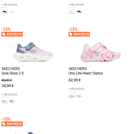
+ de coloris
+ de coloris
27
28
29
30
31
27
28
29
30
Baskets fille
Baskets fille
Le muraliste de renommée
Le muraliste de renommée
internationale James Goldcrown
internationale James Goldcrown
partage ses dessins emblématiques
partage ses dessins emblématiques
#Lovewall [...]
#Lovewall [...]
SKECHERS
SKECHERS
Sola Glow 2.0
Uno Lite Heart Status
62,99 €
45,00 €
34,99 €
+ de coloris
+ de coloris
27
28
29
30
31
27
28
29
32
Baskets fille
Baskets fille
Découvrez les Skechers Sola Glow 2.0,
Découvrez les Skechers Uno Lite Heart
des baskets tendance pensées
Status, des baskets spécialement
spécialement pour les jeunes filles [...]
conçues pour les enfants, alliant [...]