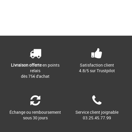
28
29
Page
1
/ 1
Baskets fille
La 574 a été conçue comme chaussure
fiable et polyvalente, plutôt que comme
une démonstration de [...]
Livraison offerte
en points
Satisfaction client
relais
4.8/5 sur Trustpilot
dès 75€ d'achat
Échange ou remboursement
Service client joignable
sous 30 jours
03.25.45.77.99