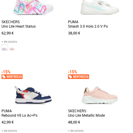
SKECHERS
PUMA
Uno Lite Heart Status
Smash 3.0 Holo 2.0 V Ps
62,99 €
38,00 €
+ de coloris
27
28
29
30
28
31
Baskets fille
Baskets fille
Les Skechers Uno Lite Heart Status sont
La PUMA Smash 3.0 est la nouvelle
des baskets spécialement conçues pour
paire de la franchise emblématique
les enfants, alliant [...]
PUMA Smash. Conçue pour encourager
[...]
PUMA
SKECHERS
Rebound V6 Lo Ac+Ps
Uno Lite Metallic Mode
42,99 €
48,00 €
+ de coloris
+ de coloris