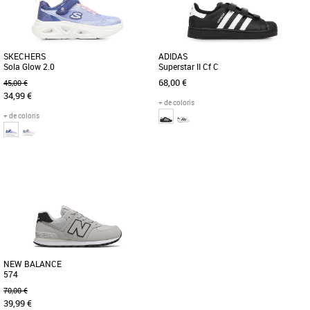
SKECHERS
ADIDAS
Sola Glow 2.0
Superstar II Cf C
68,00 €
45,00 €
34,99 €
+ de coloris
+ de coloris
27
28
29
30
31
28
29
30
31
Baskets fille
Baskets fille
Les baskets Skechers Sola Glow 2.0
L'iconique chaussure Superstar est de
pour enfant allient style et confort pour
retour dans une version conçue pour
accompagner toutes les aventures [...]
les enfants. Munie de scratchs [...]
NEW BALANCE
574
70,00 €
39,99 €