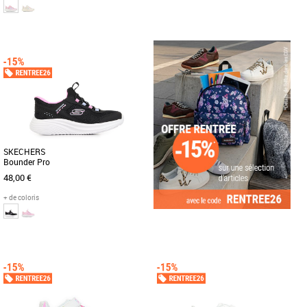
27
28
29
28
29
30
32
Baskets fille
Baskets fille
Les Skechers Wave 92 sont des baskets
Découvrez les Skechers Uno Lite Vista
pour enfant conçues spécialement pour
Strike, des baskets conçues
le printemps et l'été [...]
spécialement pour les petites filles [...]
SKECHERS
Bounder Pro
48,00 €
+ de coloris
28
29
30
32
Baskets fille
Découvrez les Skechers Bounder Pro,
des baskets conçues spécialement pour
les bébés, alliant confort, [...]