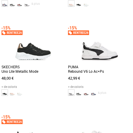
& plus
28
29
27
28
29
30
31
32
35
40
Baskets fille
Baskets fille
Les PUMA Rebound V6 Lo Ac+Ps sont
Améliorez vos performances en matière
des baskets unisexes conçues
de basket dans le confort coussiné de
spécialement pour les enfants, alliant
la Skechers Street™ [...]
[...]
SKECHERS
PUMA
Uno Lite Metallic Mode
Rebound V6 Lo Ac+Ps
48,00 €
42,99 €
+ de coloris
+ de coloris
& plus
28
29
30
31
32
37
38
39
40
28
29
30
32
Baskets fille
Baskets fille
Améliorez vos performances en matière
Découvrez les PUMA Rebound V6 Lo
de basket dans le confort coussiné de
Ac+Ps, des baskets unisexe conçues
la Skechers Street Uno [...]
spécialement pour les tout-petits, [...]