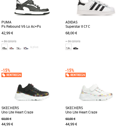
PUMA
ADIDAS
Ps Rebound V6 Lo Ac+Ps
Superstar II Cf C
42,99 €
68,00 €
+ de coloris
+ de coloris
& plus
28
29
30
31
32
28
29
31
32
Baskets fille
Baskets fille
Voici un bijou pour la cour de
Les adidas Superstar II Cf C sont des
récréation et un classique de PUMA
baskets unisexes conçues pour les
avec la Rebound V6. Sa tige recyclée
enfants, alliant style emblématique [...]
[...]
SKECHERS
SKECHERS
Uno Lite Heart Craze
Uno Lite Heart Craze
60,00 €
60,00 €
44,99 €
44,99 €