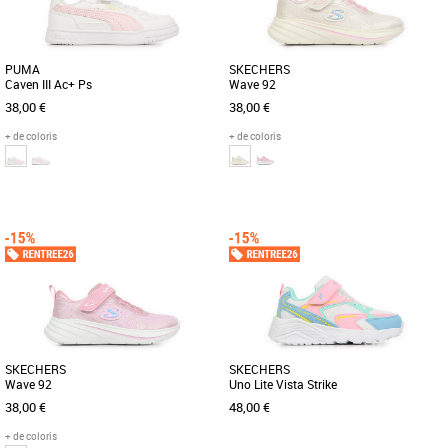
PUMA
SKECHERS
Caven III Ac+ Ps
Wave 92
38,00 €
38,00 €
+ de coloris
+ de coloris
28
29
30
31
32
27
28
29
30
31
Baskets fille
Baskets fille
Découvrez les PUMA Caven III Ac+ Ps,
Découvrez les Skechers Wave 92, des
des baskets conçues spécialement pour
baskets légères et stylées conçues
les enfants, alliant confort [...]
spécialement pour les filles. [...]
SKECHERS
SKECHERS
Wave 92
Uno Lite Vista Strike
38,00 €
48,00 €
+ de coloris