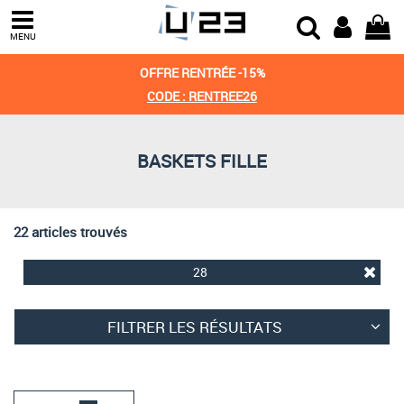
Trier par
MENU
Derniers arrivages
OFFRE RENTRÉE -15%
Prix croissant
CODE : RENTREE26
Prix décroissant
BASKETS FILLE
Meilleures remises
22 articles trouvés
28
FILTRER LES RÉSULTATS