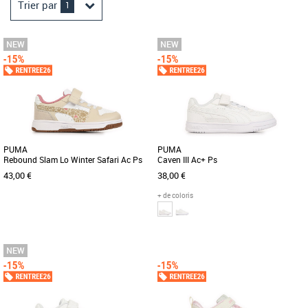
Trier par
1
PUMA
PUMA
Rebound Slam Lo Winter Safari Ac Ps
Caven III Ac+ Ps
43,00 €
38,00 €
+ de coloris
28
29
30
31
32
28
29
30
31
32
Baskets fille
Baskets fille
Découvrez les PUMA Rebound Slam Lo
Découvrez les PUMA Caven III Ac+ Ps,
Winter Safari Ac Ps, des baskets
des baskets unisexes idéales pour les
conçues spécialement pour les [...]
enfants, alliant style et [...]