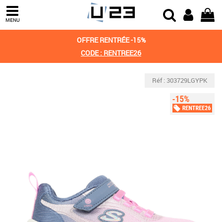
MENU
OFFRE RENTRÉE -15%
CODE : RENTREE26
Réf : 303729LGYPK