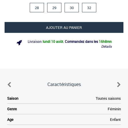
28
29
30
32
AJOUTER AU PANIER
Livraison
lundi 10 août
.
Commandez dans les
16h
8mn
Détails
Caractéristiques
Saison
Toutes saisons
Genre
Féminin
e
Age
Enfant