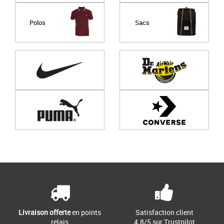
Polos
Sacs
Page
1
/ 0
Livraison offerte
en points
Satisfaction client
relais
4.8/5 sur Trustpilot