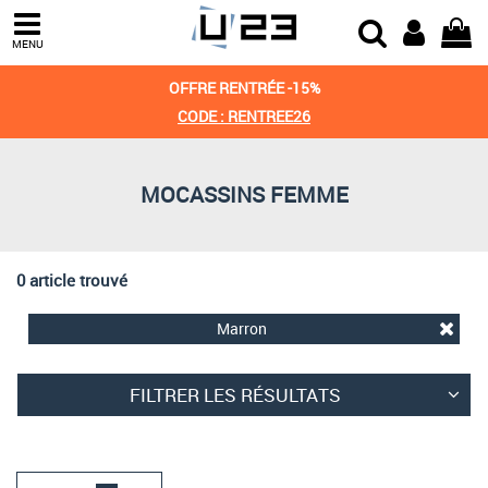
Trier par
MENU
Derniers arrivages
OFFRE RENTRÉE -15%
Prix croissant
CODE : RENTREE26
Prix décroissant
MOCASSINS FEMME
Meilleures remises
0 article trouvé
Marron
FILTRER LES RÉSULTATS