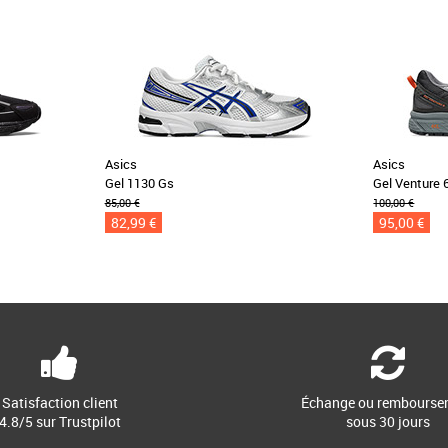
Asics
Asics
Gel 1130 Gs
Gel Venture 
85,00 €
100,00 €
82,99 €
95,00 €
Satisfaction client
Échange ou rembourse
4.8/5 sur Trustpilot
sous 30 jours