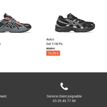
Asics
6
Gel 1130 Ps
80,00 €
74,99 €
ment
Service client joignable
03.25.45.77.99