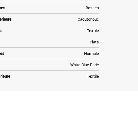
res
Basses
érieure
Caoutchouc
s
Textile
Plats
res
Normale
White Blue Fade
rieure
Textile