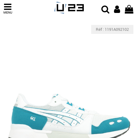
MENU
Réf : 1191A092102