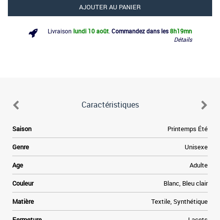
AJOUTER AU PANIER
Livraison
lundi 10 août
.
Commandez dans les
8h
19mn
Détails
Caractéristiques
9
Saison
Printemps Été
a
n
Genre
Unisexe
s
s
Age
Adulte
.
e
Couleur
Blanc, Bleu clair
l
e
Matière
Textile, Synthétique
Fermeture
Lacets