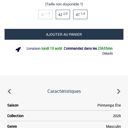
(Taille non disponible ?)
1/3
2/3
1/3
41
42
47
AJOUTER AU PANIER
Livraison
lundi 10 août
.
Commandez dans les
23h
55mn
Détails
Caractéristiques
e
Saison
Printemps Été
s
e
Collection
2026
s
e
Genre
Masculin