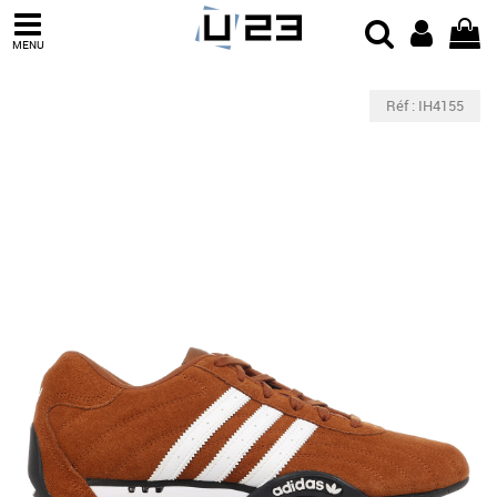
MENU
Réf : IH4155