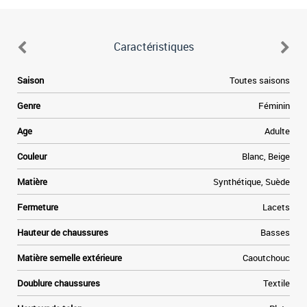
Caractéristiques
e
Saison
Toutes saisons
.
s
Genre
Féminin
n
t
Age
Adulte
s
t
Couleur
Blanc, Beige
f
e
Matière
Synthétique, Suède
n
Fermeture
Lacets
.
Hauteur de chaussures
Basses
Matière semelle extérieure
Caoutchouc
Doublure chaussures
Textile