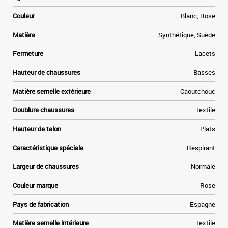
s
t
Couleur
Blanc, Rose
f
e
Matière
Synthétique, Suède
n
Fermeture
Lacets
.
Hauteur de chaussures
Basses
Matière semelle extérieure
Caoutchouc
Doublure chaussures
Textile
Hauteur de talon
Plats
Caractéristique spéciale
Respirant
Largeur de chaussures
Normale
Couleur marque
Rose
Pays de fabrication
Espagne
Matière semelle intérieure
Textile