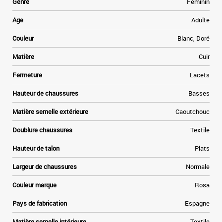
s
Genre
Féminin
n
t
Age
Adulte
s
t
Couleur
Blanc, Doré
f
e
Matière
Cuir
n
Fermeture
Lacets
.
Hauteur de chaussures
Basses
Matière semelle extérieure
Caoutchouc
Doublure chaussures
Textile
Hauteur de talon
Plats
Largeur de chaussures
Normale
Couleur marque
Rosa
Pays de fabrication
Espagne
Matière semelle intérieure
Textile