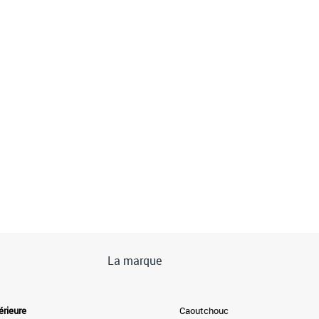
La marque
érieure
Caoutchouc