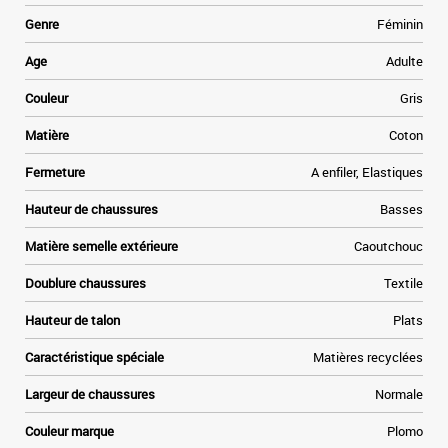
.
s
Genre
Féminin
n
t
Age
Adulte
s
t
Couleur
Gris
f
e
Matière
Coton
à
n
Fermeture
A enfiler, Elastiques
.
Hauteur de chaussures
Basses
Matière semelle extérieure
Caoutchouc
Doublure chaussures
Textile
Hauteur de talon
Plats
Caractéristique spéciale
Matières recyclées
Largeur de chaussures
Normale
Couleur marque
Plomo