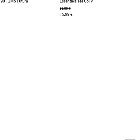
90 12Mo Futura
Essentiels Tee Col V
35,00 €
15,99 €
XXS
Vêtements
Nike Sportswear M90 Futura est
Plus produit: - Tee-shirt femme manches
artir d'un tissu en coton doux de
courtes col "V". - Jersey 150gr
ne. [...]
Coton/Polyester. - Agréable [...]