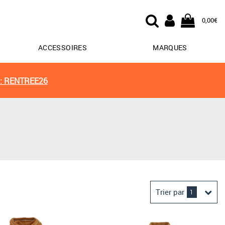
0,00€
ACCESSOIRES
MARQUES
: RENTREE26
Trier par
1
Derniers arrivages