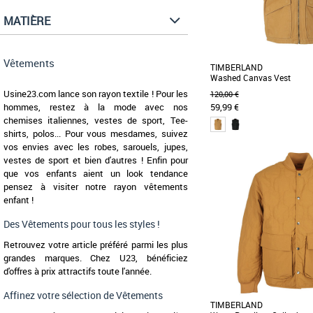
MATIÈRE
Vêtements
TIMBERLAND
Washed Canvas Vest
Usine23.com lance son rayon textile ! Pour les
120,00 €
hommes, restez à la mode avec nos
59,99 €
chemises italiennes, vestes de sport, Tee-
shirts, polos... Pour vous mesdames, suivez
vos envies avec les robes, sarouels, jupes,
S
M
L
vestes de sport et bien d'autres ! Enfin pour
Vêtements
que vos enfants aient un look tendance
Conçu pour être porté en
pensez à visiter notre rayon vêtements
matins froids, cet élégant
toile [...]
enfant !
Des Vêtements pour tous les styles !
Retrouvez votre article préféré parmi les plus
grandes marques. Chez U23, bénéficiez
d'offres à prix attractifs toute l'année.
Affinez votre sélection de Vêtements
TIMBERLAND