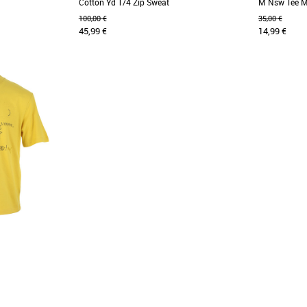
Cotton Yd 1/4 Zip Sweat
M Nsw Tee M
100,00 €
35,00 €
45,99 €
14,99 €
L
S
Vêtements
Vêtements
 déperlante pour
Alternative au pull à col rond classique, le pull
Ce t-shirt 
 cas de conditions
à col zippé est orné du logo arbre Timberland
fabriqué à p
et [...]
densité moyen