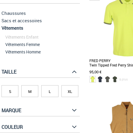
Chaussures
Sacs et accessoires
Vêtements
Vêtements Enfant
Vêtements Femme
Vêtements Homme
FRED PERRY
Twin Tipped Fred Perry Shir
TAILLE
95,00 €
& plus
S
M
L
XL
S
Vêtements
Découvrez le polo Twin Ti
MARQUE
incontournable de la ga
alliant élégance [...]
COULEUR