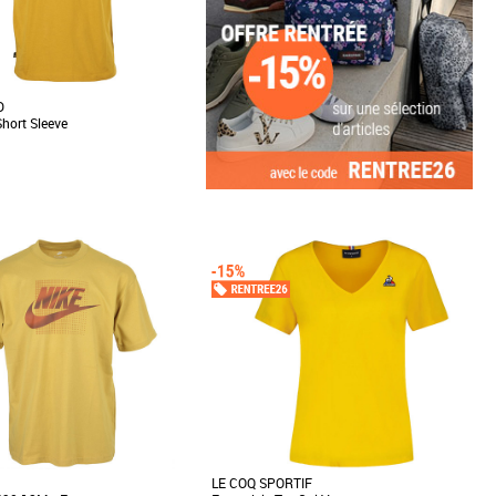
D
Short Sleeve
0 % coton est orné d'un grand logo
 sur le devant. Le tee-shirt
.]
LE COQ SPORTIF