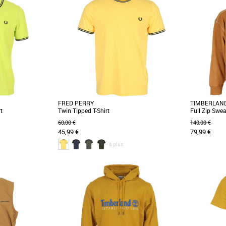
FRED PERRY
TIMBERLAN
t
Twin Tipped T-Shirt
Full Zip Swe
60,00 €
140,00 €
45,99 €
79,99 €
& plus
M
S
Vêtements
Vêtements
pped Fred Perry, un
Adoptez un style intemporel et frais avec le
Découvrez
rde-robe masculine
Fred Perry Twin Tipped T-Shirt, un
Timberland 
incontournable de la [...]
20 % polyester