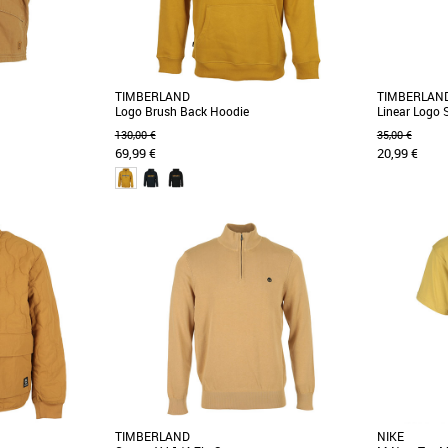
TIMBERLAND
TIMBERLAN
Logo Brush Back Hoodie
Linear Logo 
130,00 €
35,00 €
69,99 €
20,99 €
M
L
S
M
Vêtements
Vêtements
 superposition les
Célébrez les 50 ans de Timberland® avec le
Ce t-shirt 10
 gilet pour homme en
sweat à capuche anniversaire. Son logo brodé
Timberland®
rappelle [...]
Timberland [..
TIMBERLAND
NIKE