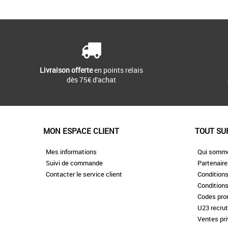
S
L
Vêtements
Livraison offerte
en points relais
dès 75€ d'achat
MON ESPACE CLIENT
TOUT SU
Mes informations
Qui somm
Suivi de commande
Partenair
Contacter le service client
Conditions
Conditions
Codes pr
U23 recru
Ventes pr