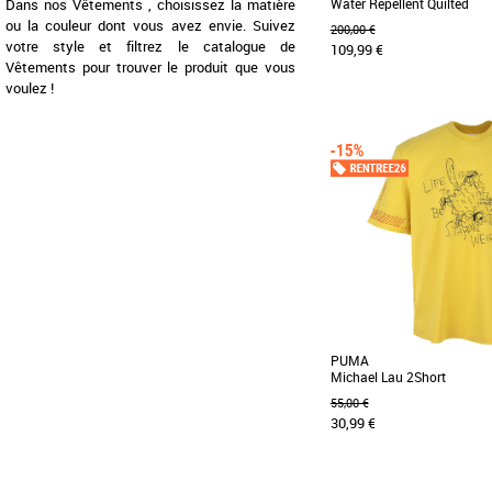
Dans nos Vêtements , choisissez la matière
Water Repellent Quilted
ou la couleur dont vous avez envie. Suivez
200,00 €
votre style et filtrez le catalogue de
109,99 €
Vêtements pour trouver le produit que vous
voulez !
M
XL
Vêtements
Cette veste matelassée
homme vous sera utile en
météorologiques [...]
PUMA
Michael Lau 2Short
55,00 €
30,99 €