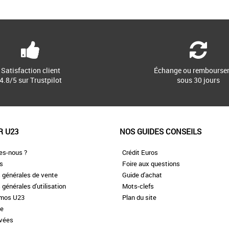
Satisfaction client
Échange ou rembourse
4.8/5 sur Trustpilot
sous 30 jours
R U23
NOS GUIDES CONSEILS
es-nous ?
Crédit Euros
es
Foire aux questions
 générales de vente
Guide d'achat
 générales d'utilisation
Mots-clefs
omos U23
Plan du site
te
ivées