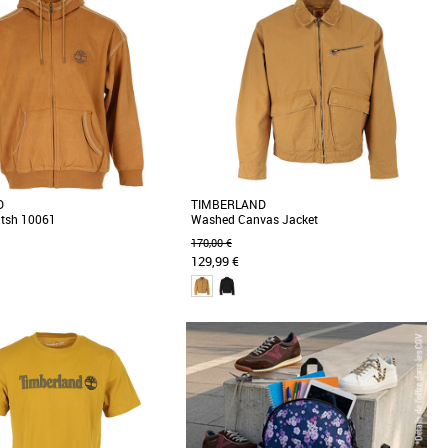
Prix croissant
Prix décroissant
Meilleures remises
D
TIMBERLAND
atsh 10061
Washed Canvas Jacket
170,00 €
129,99 €
S
L
Vêtements
 le sweat à capuche zippé
La veste Stafford en toile délavée est 100 %
10061 pour homme 80 % coton et
coton et présente un col en velours côtelé et
. Ce [...]
des poignets [...]