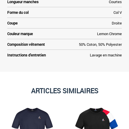
Longueur manches
Courtes
s
Forme du col
Col V
e
i
Coupe
Droite
e
t
Couleur marque
Lemon Chrome
t
à
Composition vêtement
50% Coton, 50% Polyester
a
Instructions d'entretien
Lavage en machine
ARTICLES SIMILAIRES