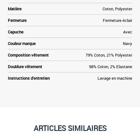
l
x
Matière
Coton, Polyester
s
Fermeture
Fermeture éclair
d
a
Capuche
Avec
e
n
Couleur marque
Navy
e
s
Composition vêtement
79% Coton, 21% Polyester
s
r
Doublure vêtement
98% Coton, 2% Elastane
y
r
Instructions d'entretien
Lavage en machine
,
t
ARTICLES SIMILAIRES