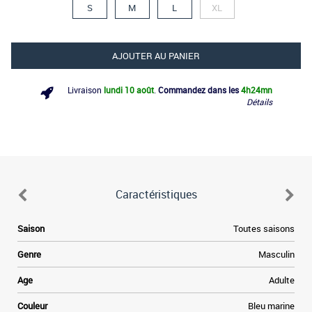
S
M
L
XL
AJOUTER AU PANIER
Livraison
lundi 10 août
.
Commandez dans les
4h
24mn
Détails
Caractéristiques
d
Saison
Toutes saisons
n
Genre
Masculin
é
e
Age
Adulte
e
x
Couleur
Bleu marine