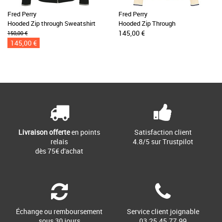
Fred Perry
Fred Perry
Hooded Zip through Sweatshirt
Hooded Zip Through
145,00 €
150,00 €
145,00 €
Livraison offerte
en points
Satisfaction client
relais
4.8/5 sur Trustpilot
dès 75€ d'achat
Échange ou remboursement
Service client joignable
sous 30 jours
03.25.45.77.99