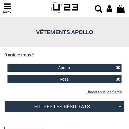
Trier par
MENU
Derniers arrivages
Prix croissant
VÊTEMENTS APOLLO
Prix décroissant
Meilleures remises
0 article trouvé
Apollo
Rose
Effacer tous les filtres
FILTRER LES RÉSULTATS