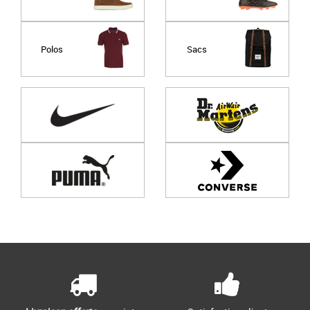
Polos
Sacs
Page
1
/ 0