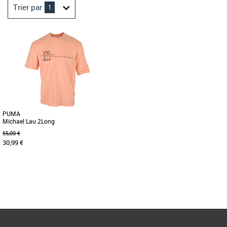
Trier par
1
PUMA
Michael Lau 2Long
55,00 €
30,99 €
S
L
Page
1
/ 1
Vêtements puma
Entrez dans l'univers de Michael Lau
avec ce tee-shirt 2Long PUMA x
MICHAEL LAU, avec ses créatures [...]