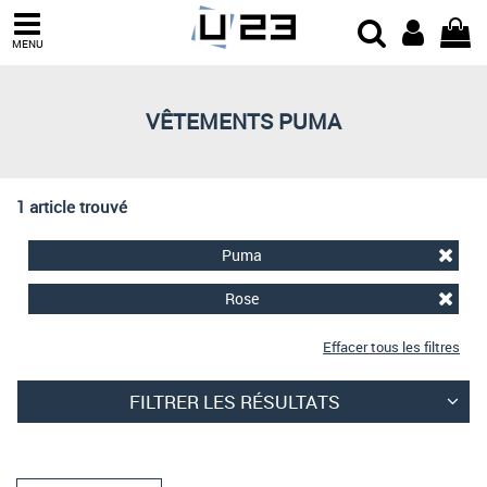
Trier par
MENU
Derniers arrivages
Prix croissant
VÊTEMENTS PUMA
Prix décroissant
Meilleures remises
1 article trouvé
Puma
Rose
Effacer tous les filtres
FILTRER LES RÉSULTATS