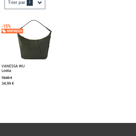
Trier par
1
VANESSA WU
Loelia
70,00 €
34,99 €
Page
1
/ 1
Petit sac hobo en nylon noir. Fermeture
éclair argentée. Compartiment intérieur
avec une poche plaquée [...]