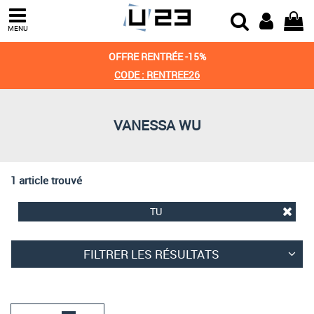
Trier par
MENU
Derniers arrivages
OFFRE RENTRÉE -15%
Prix croissant
CODE : RENTREE26
Prix décroissant
VANESSA WU
Meilleures remises
1 article trouvé
TU
FILTRER LES RÉSULTATS