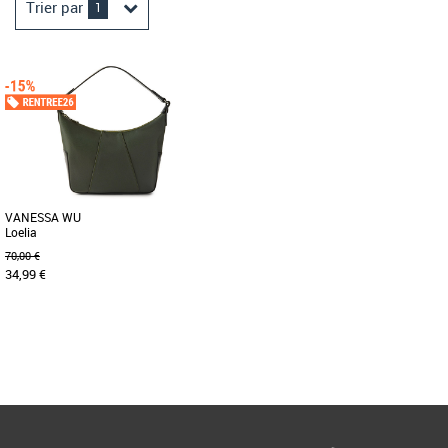
Trier par
1
VANESSA WU
Loelia
70,00 €
34,99 €
Page
1
/ 1
Sacs vanessa wu
Petit sac hobo en nylon noir. Fermeture
éclair argentée. Compartiment intérieur
avec une poche plaquée [...]