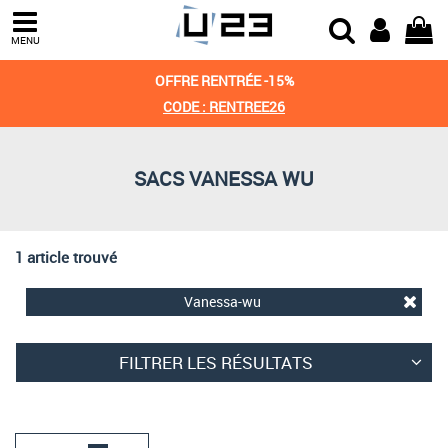
Trier par
MENU
Derniers arrivages
OFFRE RENTRÉE -15%
Prix croissant
CODE : RENTREE26
Prix décroissant
SACS VANESSA WU
Meilleures remises
1 article trouvé
Vanessa-wu
FILTRER LES RÉSULTATS