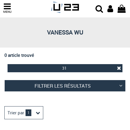
Trier par
MENU
Derniers arrivages
Prix croissant
VANESSA WU
Prix décroissant
Meilleures remises
0 article trouvé
31
FILTRER LES RÉSULTATS
Trier par
1