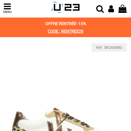
MENU
OFFRE RENTRÉE -15%
CODE : RENTREE26
Réf : BK2609BG