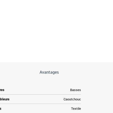
Avantages
res
Basses
érieure
Caoutchouc
s
Textile