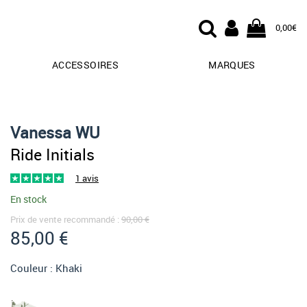
0,00€
ACCESSOIRES
MARQUES
Vanessa WU
Ride Initials
1 avis
En stock
Prix de vente recommandé :
90,00 €
85,00 €
Couleur :
Khaki